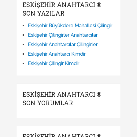
ESKIŞEHIR ANAHTARCI ®
SON YAZILAR
Eskişehir Büyükdere Mahallesi Çilingir
Eskişehir Çilingirler Anahtarcılar
Eskişehir Anahtarcılar Çilingirler
Eskişehir Anahtarcı Kimdir
Eskişehir Çilingir Kimdir
ESKIŞEHIR ANAHTARCI ®
SON YORUMLAR
ESKIŞEHIR ANAHTARCI ®