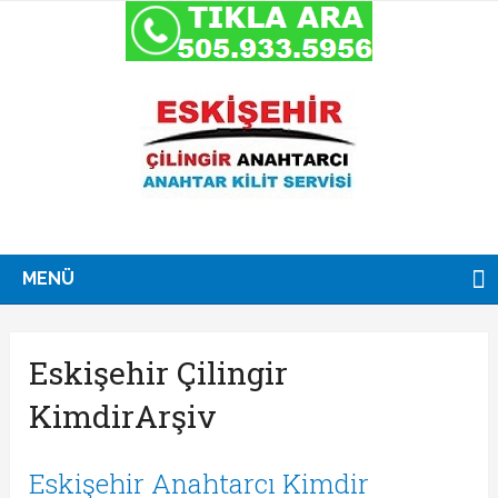
MENÜ
Eskişehir Çilingir
KimdirArşiv
Eskişehir Anahtarcı Kimdir