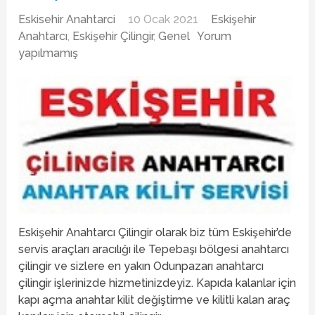
Eskisehir Anahtarci
10 Ocak 2021
Eskişehir
Anahtarcı
,
Eskişehir Çilingir
,
Genel
Yorum
yapılmamış
Eskişehir Anahtarcı Çilingir olarak biz tüm Eskişehir’de
servis araçları aracılığı ile Tepebaşı bölgesi anahtarcı
çilingir ve sizlere en yakın Odunpazarı anahtarcı
çilingir işlerinizde hizmetinizdeyiz. Kapıda kalanlar için
kapı açma anahtar kilit değiştirme ve kilitli kalan araç