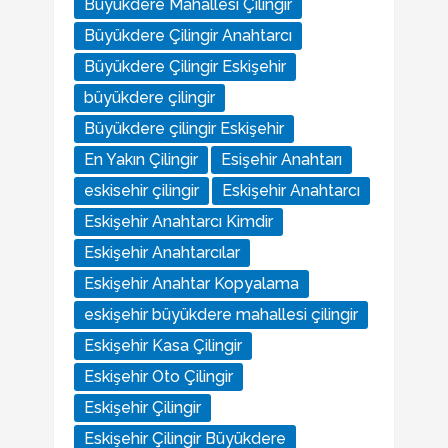
Büyükdere Mahallesi Çilingir
Büyükdere Çilingir Anahtarcı
Büyükdere Çilingir Eskişehir
büyükdere çilingir
Büyükdere çilingir Eskişehir
En Yakın Çilingir
Esişehir Anahtarı
eskisehir çilingir
Eskişehir Anahtarcı
Eskişehir Anahtarcı Kimdir
Eskişehir Anahtarcılar
Eskişehir Anahtar Kopyalama
eskişehir büyükdere mahallesi çilingir
Eskişehir Kasa Çilingir
Eskişehir Oto Çilingir
Eskişehir Çilingir
Eskişehir Çilingir Büyükdere