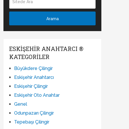
ESKIŞEHIR ANAHTARCI ®
KATEGORILER
Büyükdere Çilingir
Eskişehir Anahtarcı
Eskişehir Çilingir
Eskişehir Oto Anahtar
Genel
Odunpazarı Çilingir
Tepebaşı Çilingir