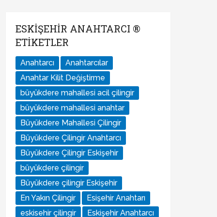
ESKIŞEHIR ANAHTARCI ®
ETIKETLER
Anahtarcı
Anahtarcılar
Anahtar Kilit Değiştirme
büyükdere mahallesi acil çilingir
büyükdere mahallesi anahtar
Büyükdere Mahallesi Çilingir
Büyükdere Çilingir Anahtarcı
Büyükdere Çilingir Eskişehir
büyükdere çilingir
Büyükdere çilingir Eskişehir
En Yakın Çilingir
Esişehir Anahtarı
eskisehir çilingir
Eskişehir Anahtarcı