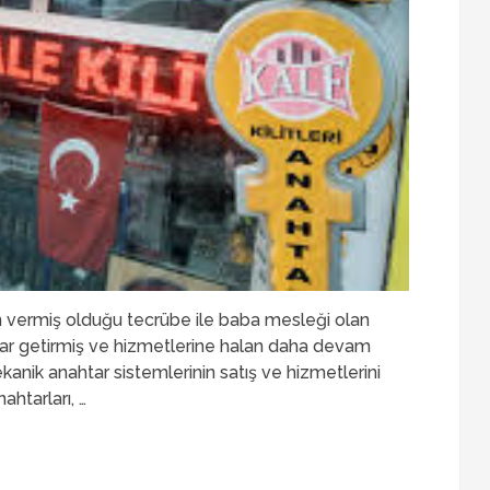
rin vermiş olduğu tecrübe ile baba mesleği olan
adar getirmiş ve hizmetlerine halan daha devam
nik anahtar sistemlerinin satış ve hizmetlerini
ahtarları, …