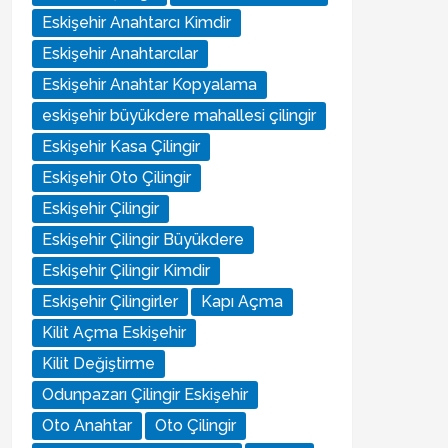
Eskişehir Anahtarcı Kimdir
Eskişehir Anahtarcılar
Eskişehir Anahtar Kopyalama
eskişehir büyükdere mahallesi çilingir
Eskişehir Kasa Çilingir
Eskişehir Oto Çilingir
Eskişehir Çilingir
Eskişehir Çilingir Büyükdere
Eskişehir Çilingir Kimdir
Eskişehir Çilingirler
Kapı Açma
Kilit Açma Eskişehir
Kilit Değiştirme
Odunpazarı Çilingir Eskişehir
Oto Anahtar
Oto Çilingir