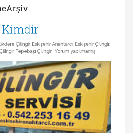
meArşiv
r Kimdir
kdere Çilingir
,
Eskişehir Anahtarcı
,
Eskişehir Çilingir
,
ilingir
,
Tepebaşı Çilingir
Yorum yapılmamış