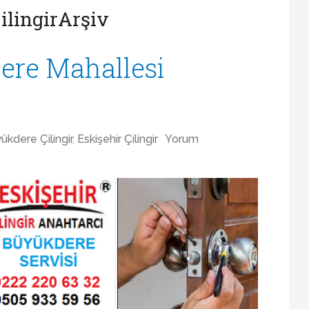
ilingirArşiv
ere Mahallesi
ükdere Çilingir
,
Eskişehir Çilingir
Yorum