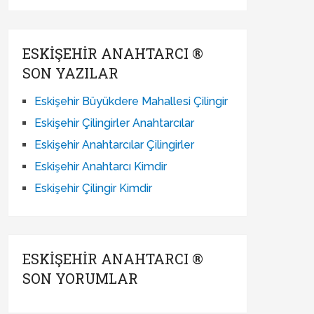
ESKIŞEHIR ANAHTARCI ®
SON YAZILAR
Eskişehir Büyükdere Mahallesi Çilingir
Eskişehir Çilingirler Anahtarcılar
Eskişehir Anahtarcılar Çilingirler
Eskişehir Anahtarcı Kimdir
Eskişehir Çilingir Kimdir
ESKIŞEHIR ANAHTARCI ®
SON YORUMLAR