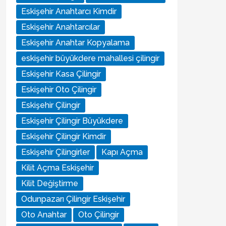
Eskişehir Anahtarcı Kimdir
Eskişehir Anahtarcılar
Eskişehir Anahtar Kopyalama
eskişehir büyükdere mahallesi çilingir
Eskişehir Kasa Çilingir
Eskişehir Oto Çilingir
Eskişehir Çilingir
Eskişehir Çilingir Büyükdere
Eskişehir Çilingir Kimdir
Eskişehir Çilingirler
Kapı Açma
Kilit Açma Eskişehir
Kilit Değiştirme
Odunpazarı Çilingir Eskişehir
Oto Anahtar
Oto Çilingir