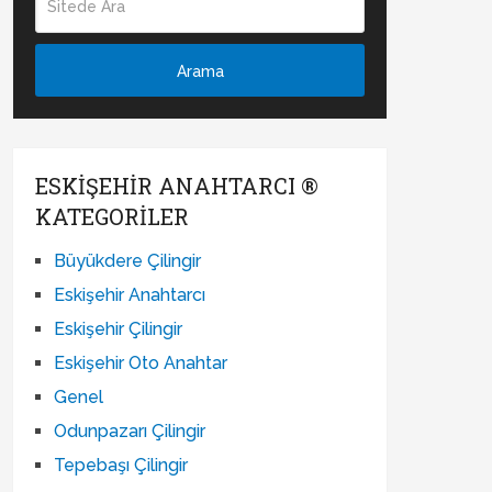
ESKIŞEHIR ANAHTARCI ®
KATEGORILER
Büyükdere Çilingir
Eskişehir Anahtarcı
Eskişehir Çilingir
Eskişehir Oto Anahtar
Genel
Odunpazarı Çilingir
Tepebaşı Çilingir