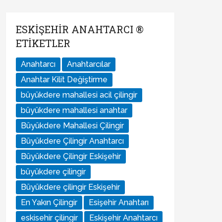
ESKIŞEHIR ANAHTARCI ®
ETIKETLER
Anahtarcı
Anahtarcılar
Anahtar Kilit Değiştirme
büyükdere mahallesi acil çilingir
büyükdere mahallesi anahtar
Büyükdere Mahallesi Çilingir
Büyükdere Çilingir Anahtarcı
Büyükdere Çilingir Eskişehir
büyükdere çilingir
Büyükdere çilingir Eskişehir
En Yakın Çilingir
Esişehir Anahtarı
eskisehir çilingir
Eskişehir Anahtarcı